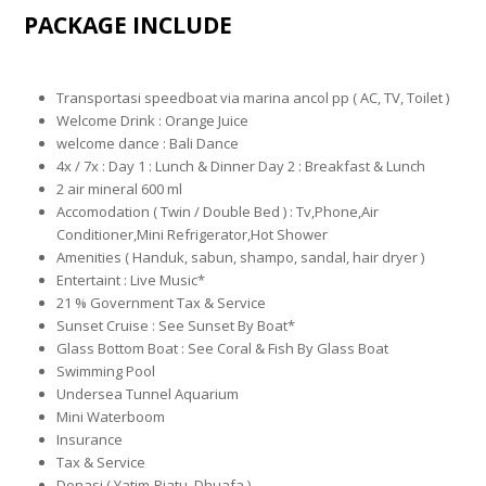
PACKAGE INCLUDE
Transportasi speedboat via marina ancol pp ( AC, TV, Toilet )
Welcome Drink : Orange Juice
welcome dance : Bali Dance
4x / 7x : Day 1 : Lunch & Dinner Day 2 : Breakfast & Lunch
2 air mineral 600 ml
Accomodation ( Twin / Double Bed ) : Tv,Phone,Air
Conditioner,Mini Refrigerator,Hot Shower
Amenities ( Handuk, sabun, shampo, sandal, hair dryer )
Entertaint : Live Music*
21 % Government Tax & Service
Sunset Cruise : See Sunset By Boat*
Glass Bottom Boat : See Coral & Fish By Glass Boat
Swimming Pool
Undersea Tunnel Aquarium
Mini Waterboom
Insurance
Tax & Service
Donasi ( Yatim-Piatu, Dhuafa )