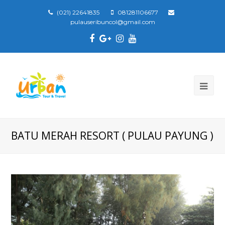
(021) 22641835
081281106677
pulauseribuncol@gmail.com
Facebook
Google
Instagram
Youtube
Plus
BATU MERAH RESORT ( PULAU PAYUNG )